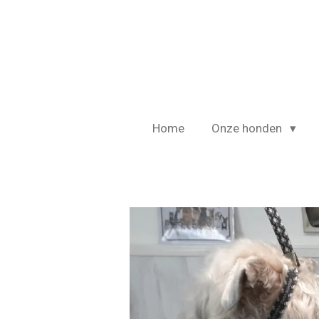
Ga
direct
naar
de
hoofdinhoud
Home
Onze honden